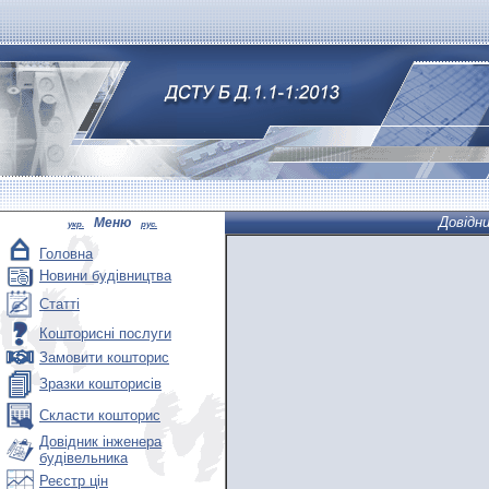
Довідн
Меню
укр.
рус.
Головна
Новини будівництва
Статті
Кошторисні послуги
Замовити кошторис
Зразки кошторисів
Скласти кошторис
Довідник інженера
будівельника
Реєстр цін