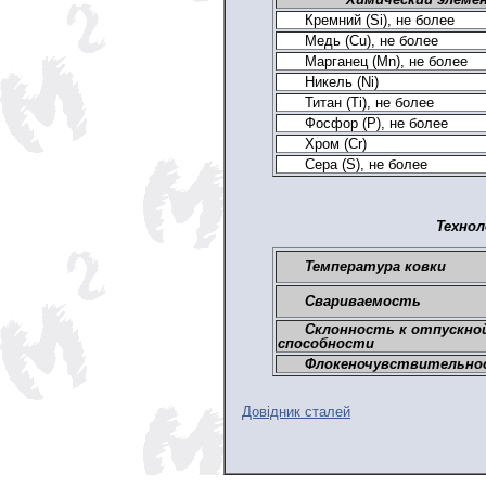
Кремний (Si), не более
Медь (Cu), не более
Марганец (Mn), не более
Никель (Ni)
Титан (Ti), не более
Фосфор (P), не более
Хром (Cr)
Сера (S), не более
Технол
Температура ковки
Свариваемость
Склонность к отпускно
способности
Флокеночувствительно
Довідник сталей