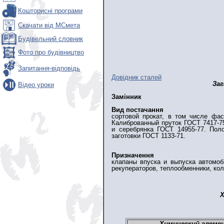
Кошторисні програми
Скачати від МСмета
Будівельний словник
Фото про будівництво
Запитання-відповідь
Довідник сталей
Заг
Відео уроки
Замінник
Вид постачання
сортовой прокат, в том числе фас
Калиброванный пруток ГОСТ 7417-7
и серебрянка ГОСТ 14955-77. Пол
заготовки ГОСТ 1133-71.
Призначення
клапаны впуска и выпуска автомоб
рекуператоров, теплообменники, ко
Х
Химический элеме