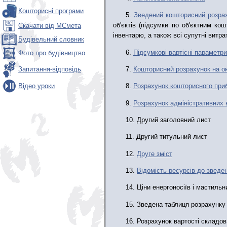
Кошторисні програми
5.
Зведений кошторисний розрах
об'єктів (підсумки по об'єктним ко
Скачати від МСмета
інвентарю, а також всі супутні витра
Будівельний словник
6.
Підсумкові вартісні параметри
Фото про будівництво
7.
Кошторисний розрахунок на ок
Запитання-відповідь
Відео уроки
8.
Розрахунок кошторисного при
9.
Розрахунок адміністративних 
10. Другий заголовний лист
11. Другий титульний лист
12.
Друге зміст
13.
Відомість ресурсів до зведе
14. Ціни енергоносіїв і мастильн
15. Зведена таблиця розрахунку
16. Розрахунок вартості складов