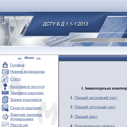
Меню
укр.
рус.
Головна
Новини будівництва
Статті
Кошторисні послуги
I. Інвесторськ
а
коштор
Замовити кошторис
1.
Перший заголовний лист
Зразки кошторисів
2.
Перший титульний лист
Скласти кошторис
Довідник інженера
3.
Перш
ий
зміст
будівельника
Реєстр цін
4.
Пояснювальна записка