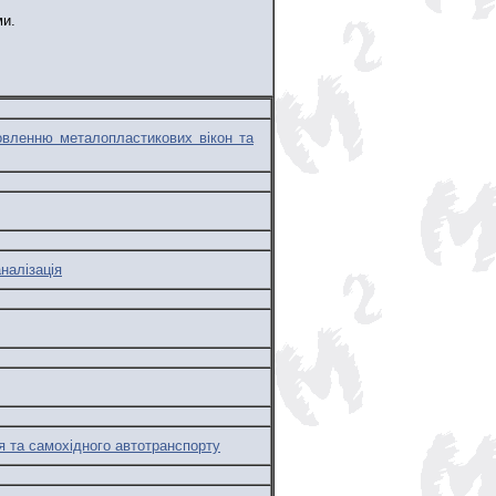
ми.
овленню металопластикових вікон та
налізація
я та самохідного автотранспорту