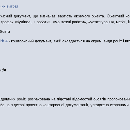
чих витрат
исний документ, що визначає вартість окремого об'єкта. Об'єктн
ий
ко
 графах «будівельні роботи», «монтажні роботи», «устаткування, меблі, і
б'єкта
 № 4
- кошторисний документ, який складається на окремі види робіт і ви
ація
ідрядних робіт, розрахована на підставі відомостей обсягів пропоновани
о на підставі проектно-кошторисної документації, узгоджена сторонами і