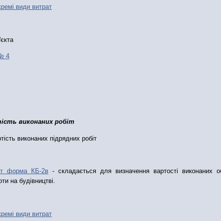
ремі види витрат
'єкта
№ 4
тість виконаних робіт
ртість виконаних підрядних робіт
іт ф
орма
КБ-2в
- складається для визначення вартості виконаних об
оти на будівництві.
ремі види витрат