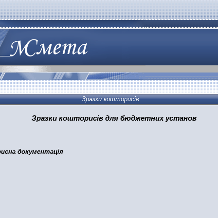
Зразки кошторисів
Зразки кошторисів для бюджетних установ
исн
а
документація