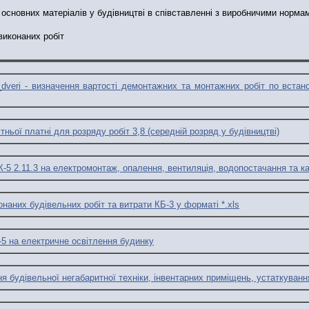
у основних матеріалів у будівництві в співставленні з виробничими норма
виконаних робіт
veri - визначення вартості демонтажних та монтажних робіт по встан
тньої платні для розряду робіт 3,8 (середній розряд у будівництві)
-5 2.11.3 на електромонтаж, опалення, вентиляція, водопостачання та ка
онаних будівельних робіт та витрати КБ-3 у форматі *.xls
5 на електричне освітлення будинку
я будівельної негабаритної техніки, інвентарних приміщень, устаткуванн