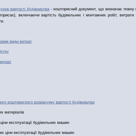
унок вартості будівництва
- кошторисний документ, що визначає повну к
шторисах), включаючи вартість будівельних і монтажних робіт, витрат
ти.
ремі види витрат
бутку
витрат
ного кошторисного розрахунку вартості будівництва
их матеріалів
 ціни експлуатації будівельних машин
их ціни експлуатації будівельних машин