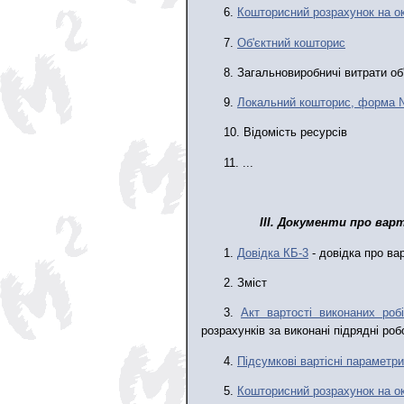
6.
Кошторисний розрахунок на ок
7.
Об'єктн
ий
кошторис
8. Загальновиробничі витрати об
9.
Локальн
ий
кошторис, форма 
10. Відомість ресурсів
11. ...
III. Документи про вар
1.
Д
овідка КБ-3
- довідка про ва
2. Зміст
3.
Акт вартості виконаних роб
розрахунків за виконані підрядні роб
4.
Підсумкові вартісні параметри
5.
Кошторисний розрахунок на ок