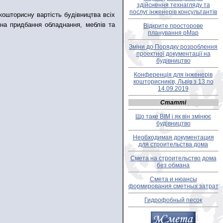
здійснення технагляду та
послуг інженерів консультантів
ошторисну вартість будівництва всіх
и на придбання обладнання, меблів та
Відкрите просторове
планування pMap
Зміни до Порядку розроблення
проектної документації на
будівництво
Конференція для інженерів
кошторисників, Львів з 13 по
14.09.2019
Статті
Що таке BIM і як він змінює
будівництво
Необходимая документация
для строительства дома
Смета на строительство дома
без обмана
Смета и нюансы
формирования сметных затрат
Гидрофобный песок