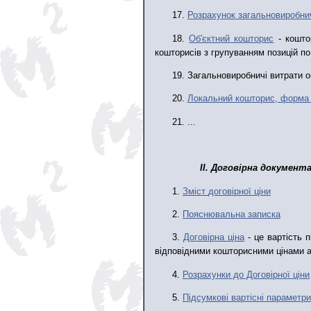
17.
Розрахунок загальновиробни
18.
Об'єктн
ий
кошторис
- коштор
кошторисів з групуванням позицій по
19. Загальновиробничі витрати о
20.
Локальн
ий
кошторис, форма
21. ...
ІІ. Договірна документ
1.
Зміст
договірної ціни
2.
Пояснювальна записка
3.
Договірна ціна
- це вартість п
відповідними кошторисними цінами аб
4.
Розрахунки до Договірн
ої
цін
и
5.
Підсумкові вартісні параметри