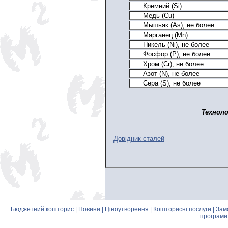
Кремний (Si)
Медь (Cu)
Мышьяк (As), не более
Марганец (Mn)
Никель (Ni), не более
Фосфор (P), не более
Хром (Cr), не более
Азот (N), не более
Сера (S), не более
Технол
Довідник сталей
Бюджетний кошторис
|
Новини
|
Ціноутворення
|
Кошторисні послуги
|
Зам
програми