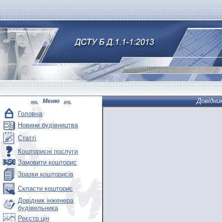
Довідни
Меню
укр.
рус.
Головна
Новини будівництва
Статті
Кошторисні послуги
Замовити кошторис
Зразки кошторисів
Скласти кошторис
Довідник інженера
будівельника
Реєстр цін