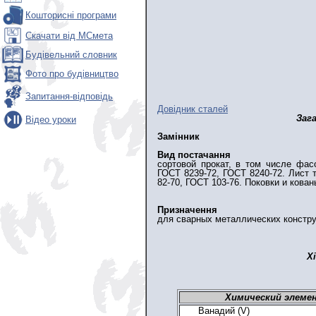
Кошторисні програми
Скачати від МСмета
Будівельний словник
Фото про будівництво
Запитання-відповідь
Довідник сталей
Заг
Відео уроки
Замінник
Вид постачання
сортовой прокат, в том числе фас
ГОСТ 8239-72, ГОСТ 8240-72. Лист 
82-70, ГОСТ 103-76. Поковки и кован
Призначення
для сварных металлических констру
Х
Химический элеме
Ванадий (V)