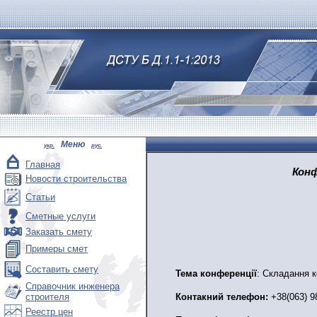
Меню
укр.
рус.
Главная
Конф
Новости строительства
Статьи
Сметные услуги
Заказать смету
Примеры смет
Составить смету
Тема
к
онференці
ї
: Складання к
Справочник инженера
Контакний телефон:
+38(063) 9
строителя
Реестр цен