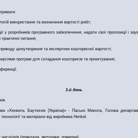
тримати:
логій використання та визначення вартості робіт;
ації у розробників програмного забезпечення, надати свої пропозиції і 
 практичні питання;
з приводу ціноутворення та експертизи кошторисної вартості;
версіями програм для складання кошторисів та проектування;
ференції.
1-й день
ків.
ова «Хенкель Баутехнік (Україна)» - Пасько Микола, Голова департам
і технології та матеріали від виробника Henkel.
у наслідків (приклади, методики, помилки).