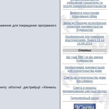
здійснення технагляду та
послуг інженерів консультантів
Відкрите просторове
планування pMap
Зміни до Порядку розроблення
зауваження для покращення програмного
проектної документації на
будівництво
Конференція для інженерів
кошторисників, Львів з 13 по
14.09.2019
Статьи
Що таке BIM і як він змінює
будівництво
Необходимая документация
для строительства дома
Смета на строительство дома
без обмана
енту об'єктної дистрибуції «Хенкель
Смета и нюансы
формирования сметных затрат
Гидрофобный песок