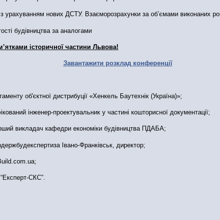
ду з урахуванням нових ДСТУ. Взаєморозрахунки за об’ємами виконаних ро
тості будівництва за аналогами
м’ятками історичної частини Львова!
Завантажити розклад конференції
аменту об'єктної дистрибуції «Хенкель Баутехнік (Україна)»;
ікований інженер-проектувальник у частині кошторисної документації;
тарший викладач кафедри економіки будівництва ПДАБА;
рдержбудекспертиза Івано-Франківськ, директор;
uild.com.ua;
 “Експерт-СКС”.