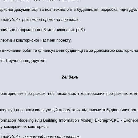
орисної документації та нові технології в будівництві, розробка індивіду
 UpMySale- рекламний промо на перервах.
правильне оформлення обсягів виконаних робіт.
спертизи кошторисної частини проекту.
ків виконання робіт та фінансування будівництва за допомогою кошторисн
ів. Вручення подарунків
2-й день
о кошторисним програмам: нові можливості кошторисних програмних комп
зрахунку і перевірки калькуляцій допоміжних підприємств будівельних орга
Information Modeling или Building Information Model). Експерт-СКС - Екс
у комерційних кошторисів
 UpMySale - рекламний промо на перервах