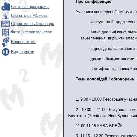
Про конференцію
Сметные программы
Учасники конференції зможуть о
Скачать от МСмета
- консультації щодо техно
Строительный словарь
Фото о строительстве
- індивідуальні консульт
забезпечення, вирішити власні
Вопрос-ответ
- відповіді на запитання 
Видео уроки
- диски с безкоштовними 
- сертифікат учасника Кон
Теми доповідей і обговорень:
1. 9.00 - 10.00 Реєстрація учасни
2. 10.00 - 11.00 Вступна пром
Баутехнік (Україна)». Нові будівельн
11.00-11.15 КАВА-БРЕЙК
3. 11.15 - 12.30 Розрахунок клас