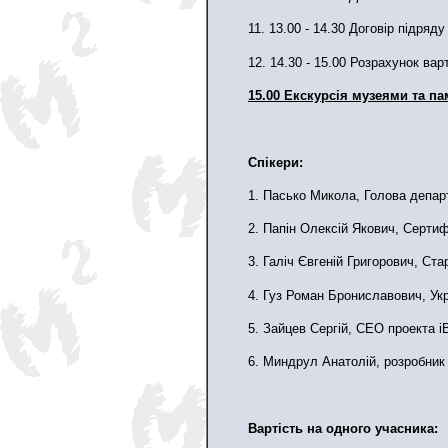
11. 13.00 - 14.30 Договір підря
12. 14.30 - 15.00 Розрахунок вар
15.00 Екскурсія музеями та па
Спікери:
1. Пасько Микола, Голова департ
2. Папін Олексій Якович, Сертиф
3. Галіч Євгеній Григорович, С
4. Гуз Роман Брониславович, Ук
5. Зайцев Сергій, СЕО проекта iB
6. Миндрул Анатолій, розробник
Вартість на одного учасника: