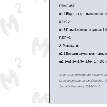
П6=49,887;
п1.4 Вiдсоток для визначення лi
0,2=0,2;
п1.5 Гiрничi роботи по главах 1-9
П23Г=0;
2. Розрахунок
п2.1 Витрати замовника, пов'яза
(п1.1+п1.2+п1.3+п1.5)хп1.4:100=
Збірник ціноутворення в будівниц
Категорія запитання-відповідь: Т
Дата добавлення: 2014-04-15