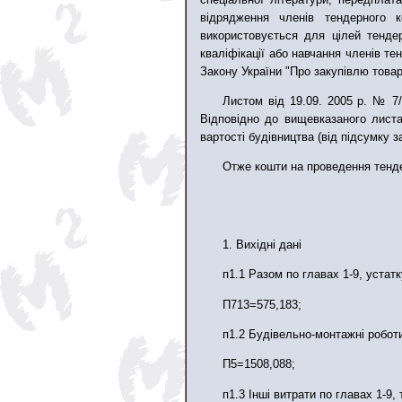
відрядження членів тендерного к
використовується для цілей тенде
кваліфікації або навчання членів те
Закону України "Про закупівлю товарі
Листом від 19.09. 2005 р. № 7/
Відповідно до вищевказаного листа
вартості будівництва (від підсумку з
Отже кошти на проведення тенд
1. Вихідні дані
п1.1 Разом по главах 1-9, устатк
П713=575,183;
п1.2 Будiвельно-монтажнi роботи 
П5=1508,088;
п1.3 Iншi витрати по главах 1-9, 