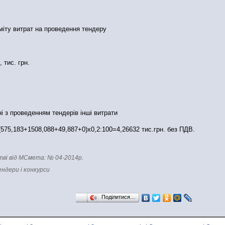
мiту витрат на проведення тендеру
, тис. грн.
нi з проведенням тендерів iнші витрати
(575,183+1508,088+49,887+0)х0,2:100=4,26632 тис.грн. без ПДВ.
тві від МСмета: № 04-2014р.
ендери і конкурси
Поділитися…