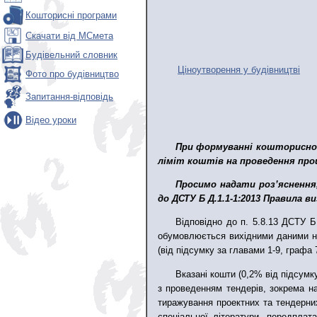
Кошторисні програми
Скачати від МСмета
Будівельний словник
Ціноутворення у будівництві
Фото про будівництво
Запитання-відповідь
Відео уроки
При формуванні кошторисної 
ліміт коштів на проведення проц
Просимо надати роз’яснення
до ДСТУ Б Д.1.1-1:2013 Правила 
Відповідно до п. 5.8.13 ДСТУ Б
обумовлюється вихідними даними на 
(від підсумку за главами 1-9, графа 7
Вказані кошти (0,2% від підсумк
з проведенням тендерів, зокрема на
тиражування проектних та тендерних
спеціальної літератури, передплат