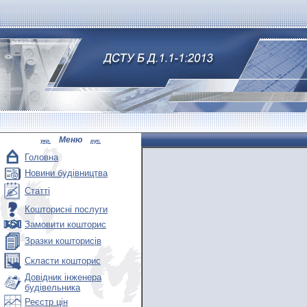
Меню
укр.
рус.
Головна
Новини будівництва
Статті
Кошторисні послуги
Замовити кошторис
Зразки кошторисів
Скласти кошторис
Довідник інженера
будівельника
Реєстр цін