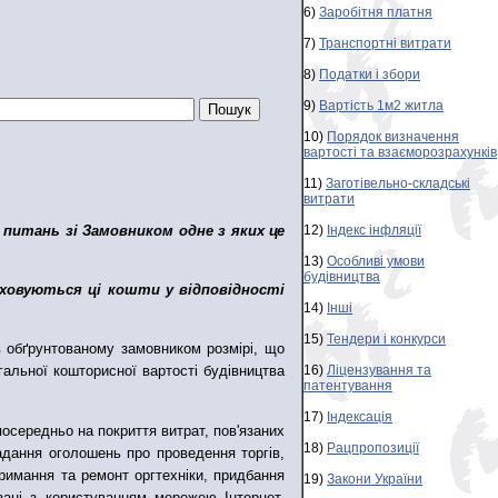
6)
Заробітня платня
7)
Транспортні витрати
8)
Податки і збори
9)
Вартість 1м2 житла
10)
Порядок визначення
вартості та взаєморозрахунків
11)
Заготівельно-складські
витрати
 питань зі Замовником одне з яких це
12)
Індекс інфляції
13)
Особливі умови
будівництва
аховуються ці кошти у відповідності
14)
Інші
15)
Тендери і конкурси
в обґрунтованому замовником розмірі, що
16)
Ліцензування та
альної кошторисної вартості будівництва
патентування
17)
Індексація
осередньо на покриття витрат, пов'язаних
18)
Рацпропозиції
надання оголошень про проведення торгів,
тримання та ремонт оргтехніки, придбання
19)
Закони України
язані з користуванням мережею Інтернет,