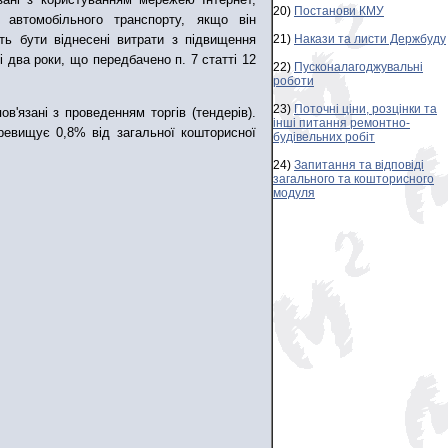
20)
Постанови КМУ
 автомобільного транспорту, якщо він
ть бути віднесені витрати з підвищення
21)
Накази та листи Держбуду
і два роки, що передбачено п. 7 статті 12
22)
Пусконалагоджувальні
роботи
23)
Поточні ціни, розцінки та
в'язані з проведенням торгів (тендерів).
інші питання ремонтно-
еревищує 0,8% від загальної кошторисної
будівельних робіт
24)
Запитання та відповіді
загального та кошторисного
модуля