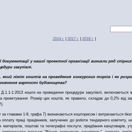
2014 г.
|
2017 г.
|
2018 г.
|
документації у нашої проектної організації виникли ряд спірних
едури закупівлі.
, який ліміт коштів на проведення конкурсних торгів і як розр
визначення вартості будівництва?
 Д.1.1-1:2013 кошти на проведення процедури закупівлі, включаються 
проектування. Розмір цих коштів, як правило, складає до 0,2% від заг
).
у за главами 1-9, графа 7) визначаються кошторисом і витрачаються безп
 оплату праці працівників, залучених до роботи тендерного комітету, 
 матеріалів, поштові та телеграфні послуги, придбання канцтоварів, у
а періодичного видання "Вісник державних закупівель", витрати, пов'