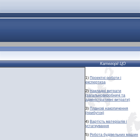
Категорії ЦО
1)
Проектні роботи і
експертиза
2)
Накладні витрати
(загальновиробничі та
адміністративні витрати)
3)
Планові накопичення
(прибуток)
4)
Вартість матеріалів і
устаткування
5)
Робота будівельних машин