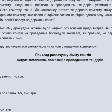
омітету, якщо вони пов'язані з проведенням тендерів, утримання
рного комітету, тощо. До кошторису витрат тендерного комітету можу
ндерного комітету, яке повинне здійснюватися не рідше одного разу кожн
в, робіт і послуг за державні кошти".
6-1636 Держбудом України було надано роз’яснення щодо витрат, які по
 розмір коштів на проведення процедури закупівлі, як правило, не п
а главами 1–9).
еру визначаються замовником на основі складеного кошторису.
Приклад розрахунку ліміту коштів
витрат замовника, пов'язанi з проведенням тендерiв
ування, тис.грн.
по главах 1-9, тис. грн.
тис. грн.