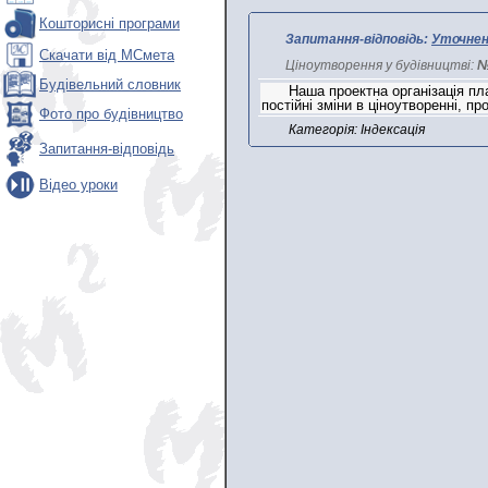
Кошторисні програми
Запитання-відповідь:
Уточненн
Скачати від МСмета
Ціноутворення у будівництві:
№
Будівельний словник
Наша проектна організація пл
постійні зміни в ціноутворенні, 
Фото про будівництво
Категорія: Індексація
Запитання-відповідь
Відео уроки