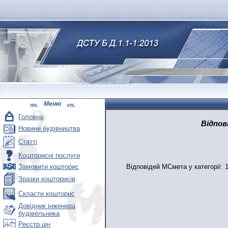
Меню
укр.
рус.
Головна
Відпов
Новини будівництва
Статті
Кошторисні послуги
Відповідей МСмета у категорії: 
Замовити кошторис
Зразки кошторисів
Скласти кошторис
Довідник інженера
будівельника
Реєстр цін