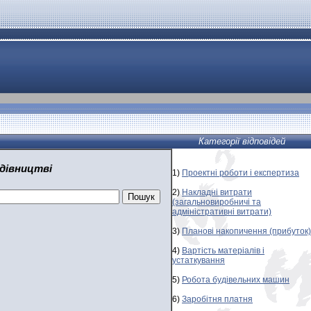
Категорії відповідей
удівництві
1)
Проектні роботи і експертиза
2)
Накладні витрати
(загальновиробничі та
адміністративні витрати)
3)
Планові накопичення (прибуток)
4)
Вартість матеріалів і
устаткування
5)
Робота будівельних машин
6)
Заробітня платня