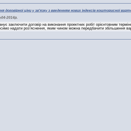
я договірної ціни у зв'язку з введенням нових індексів кошторисної варт
04-2014р.
анує заключити договір на виконання проектних робіт орієнтовним термі
просимо надати роз’яснення, яким чином можна передбачити збільшення вар