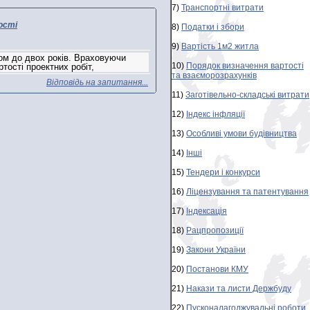
7)
Транспортні витрати
ості
8)
Податки і збори
9)
Вартість 1м2 житла
ном до двох років. Враховуючи
10)
Порядок визначення вартості
тості проектних робіт,
та взаєморозрахунків
Відповідь на запитання...
11)
Заготівельно-складські витрати
12)
Індекс інфляції
13)
Особливі умови будівництва
14)
Інші
15)
Тендери і конкурси
16)
Ліцензування та патентування
17)
Індексація
18)
Рацпропозиції
19)
Закони України
20)
Постанови КМУ
21)
Накази та листи Держбуду
22)
Пусконалагоджувальні роботи