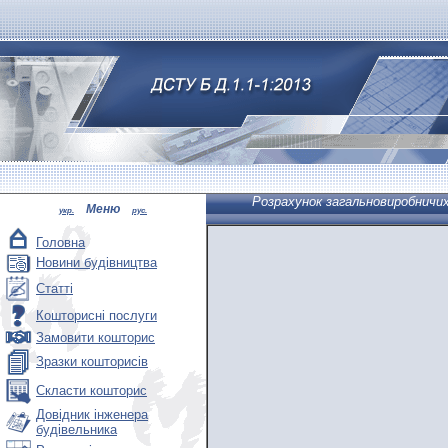
Розрахунок загальновиробничих 
Меню
укр.
рус.
Головна
Новини будівництва
Статті
Кошторисні послуги
Замовити кошторис
Зразки кошторисів
Скласти кошторис
Довідник інженера
будівельника