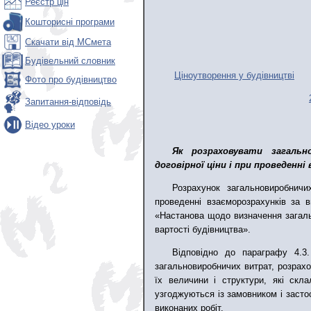
Реєстр цін
Кошторисні програми
Скачати від МСмета
Будівельний словник
Ціноутворення у будівництві
Фото про будівництво
Запитання-відповідь
Відео уроки
Як розраховувати загаль
договірної ціни і при проведенні
Розрахунок загальновиробничи
проведенні взаєморозрахунків за в
«Настанова щодо визначення загаль
вартості будівництва».
Відповідно до параграфу 4.3
загальновиробничих витрат, розрахов
їх величини і структури, які скла
узгоджуються із замовником і засто
виконаних робіт.