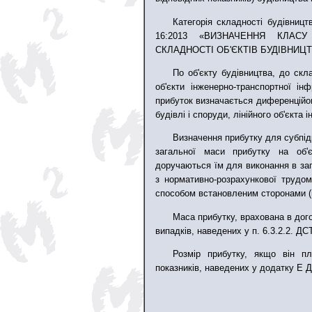
Категорія складності будівницт
16:2013 «ВИЗНАЧЕННЯ КЛАСУ 
СКЛАДНОСТІ ОБ'ЄКТІВ БУДІВНИЦТ
По об'єкту будівництва, до скла
об'єкти інженерно-транспортної ін
прибуток визначається диференційов
будівлі і споруди, лінійного об'єкта
Визначення прибутку для субпід
загальної маси прибутку на об'є
доручаються їм для виконання в заг
з нормативно-розрахункової трудом
способом встановленим сторонами (г
Маса прибутку, врахована в дого
випадків, наведених у п. 6.3.2.2. ДСТ
Розмір прибутку, якщо він п
показників, наведених у додатку Е Д