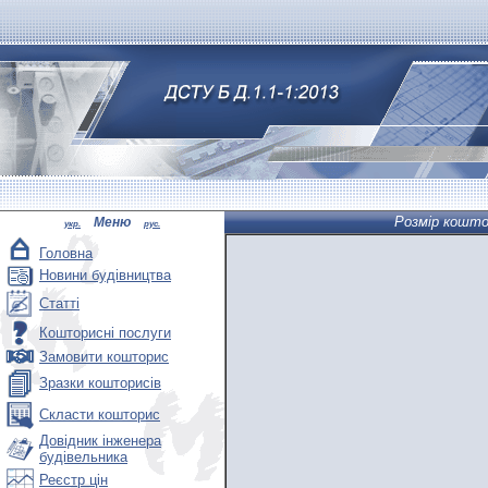
Розмір кошто
Меню
укр.
рус.
Головна
Новини будівництва
Статті
Кошторисні послуги
Замовити кошторис
Зразки кошторисів
Скласти кошторис
Довідник інженера
будівельника
Реєстр цін