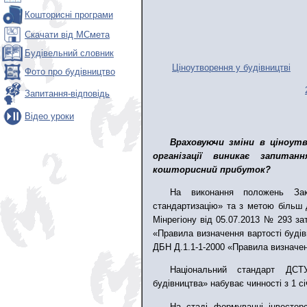
Кошторисні програми
Скачати від МСмета
Будівельний словник
Ціноутворення у будівництві
Фото про будівництво
Запитання-відповідь
Відео уроки
Враховуючи зміни в ціноутв
організації виникає запитан
кошторисний прибуток?
На виконання положень Зак
стандартизацію» та з метою більш 
Мінрегіону від 05.07.2013 № 293 з
«Правила визначення вартості буді
ДБН Д.1.1-1-2000 «Правила визначен
Національний стандарт ДСТ
будівництва» набуває чинності з 1 сі
На стаді формуванні інвесторс