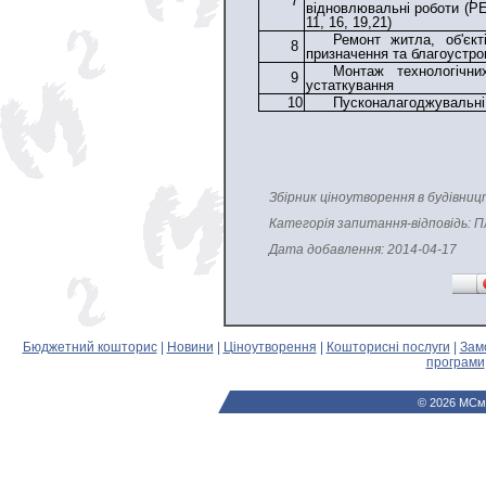
7
відновлювальні роботи (РЕ
11, 16, 19,21)
Ремонт житла, об'єкт
8
призначення та благоустр
Монтаж технологічни
9
устаткування
10
Пусконалагоджувальні
Збірник ціноутворення в будівниц
Категорія запитання-відповідь: П
Дата добавлення: 2014-04-17
Бюджетний кошторис
|
Новини
|
Ціноутворення
|
Кошторисні послуги
|
Зам
програми
© 2026 МСм