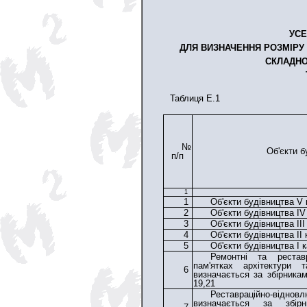
УСЕ
ДЛЯ ВИЗНАЧЕННЯ РОЗМІРУ
СКЛАДНО
Таблиця Е.1
№
Об'єкти б
п/п
1
1
Об'єкти будівництва V 
2
Об'єкти будівництва IV
3
Об'єкти будівництва IІІ
4
Об'єкти будівництва IІ 
5
Об'єкти будівництва I к
Ремонтні та реставр
пам'ятках архітектури 
6
визначається за збірника
19,21
Реставраційно-відно
визначається за збір